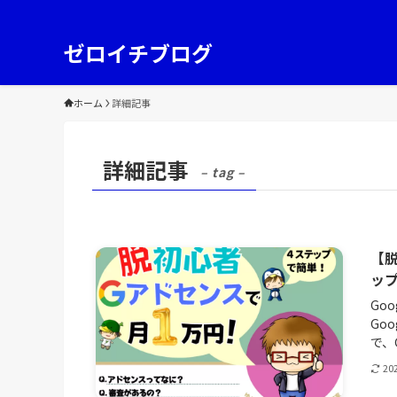
ゼロイチブログ
ホーム
詳細記事
詳細記事
– tag –
【脱
ッ
Go
Go
で、
20