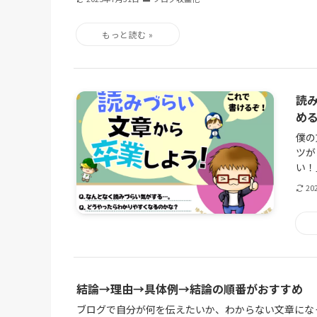
読
め
僕の
ツが
い！」
20
結論→理由→具体例→結論の順番がおすすめ
ブログで自分が何を伝えたいか、わからない文章にな