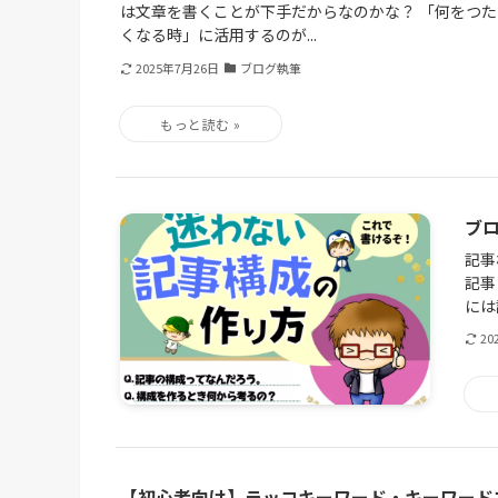
は文章を書くことが下手だからなのかな？ 「何をつ
くなる時」に活用するのが...
2025年7月26日
ブログ執筆
ブ
記事
記事
には
20
【初心者向け】ラッコキーワード・キーワード