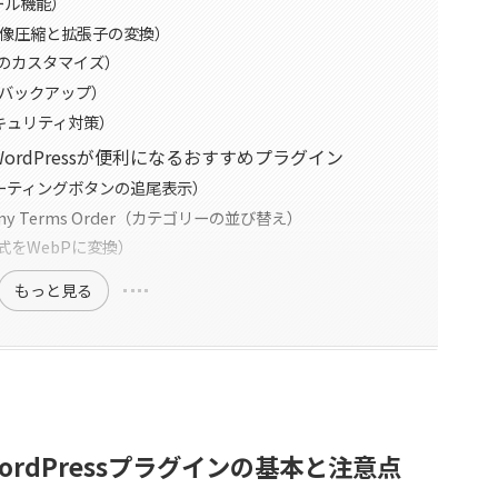
ォール機能）
er（画像圧縮と拡張子の変換）
O対策のカスタマイズ）
タのバックアップ）
のセキュリティ対策）
rdPressが便利になるおすすめプラグイン
n（フローティングボタンの追尾表示）
xonomy Terms Order（カテゴリーの並び替え）
画像形式をWebPに変換）
もっと見る
rdPressプラグインの基本と注意点