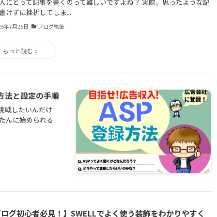
人にとって記事を書くのって難しいですよね？ 実際、思ったような記
書けずに挫折してしま...
25年7月26日
ブログ執筆
方法と設定の手順
挑戦したいんだけ
んたんに始められる
ブログ初心者必見！】SWELLでよく使う装飾をわかりやすく