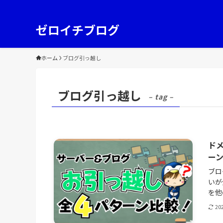
ゼロイチブログ
ホーム
ブログ引っ越し
ブログ引っ越し
– tag –
ド
ー
ブロ
いが
を他
20